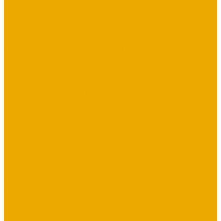
Воспитание детей
Молитва, пост, исповедание
Финансы, Бизнес, Успех
Здоровье, исцеление, чудеса
Проповеди, пророчества, лекции
Художественная литература
Библии
Детская литература
Сувенирная продукция
Блокноты, тетради
Браслеты
Брелоки, ключницы
Диски
Значки
Мерч
Наклейки
Панно
Прочее
Наше издательство
Распродажа