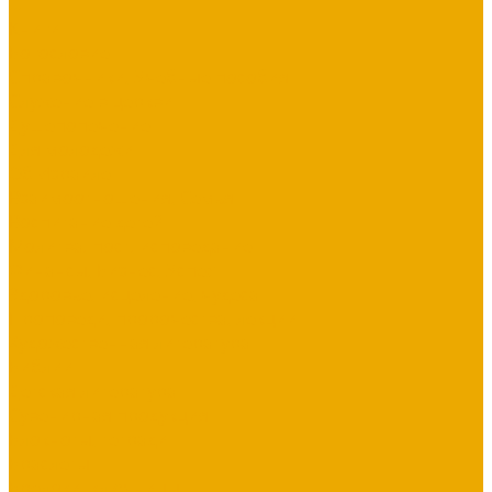
...
Книги
Богословие
Справочники, Учебные пособия
Служение в церкви
Душепопечение
Для молодежи
Об Израиле
Взаимоотношения, Cемья
Воспитание детей
Молитва, пост, исповедание
Финансы, Бизнес, Успех
Здоровье, исцеление, чудеса
Проповеди, пророчества, лекции
Художественная литература
Библии
Детская литература
Сувенирная продукция
Блокноты, тетради
Браслеты
Брелоки, ключницы