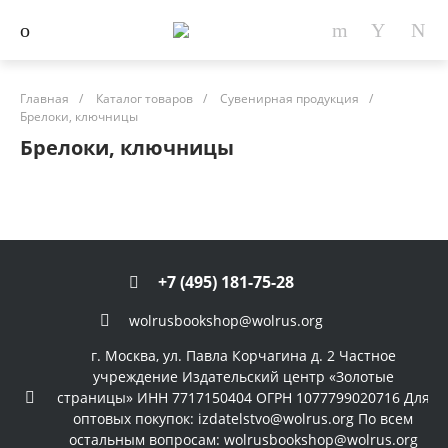
Главная
/
Каталог товаров
/
Сувенирная продукция
/
Брелоки, ключницы
Брелоки, ключницы
+7 (495) 181-75-28
wolrusbookshop@wolrus.org
г. Москва, ул. Павла Корчагина д. 2 Частное
учреждение Издательский центр «Золотые
страницы» ИНН 7717150404 ОГРН 1077799020716 Для
оптовых покупок: izdatelstvo@wolrus.org По всем
остальным вопросам: wolrusbookshop@wolrus.org