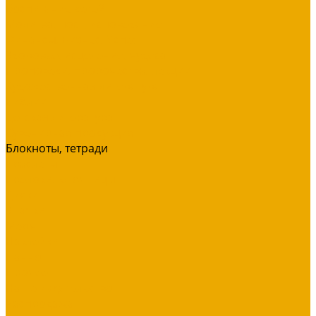
Воспитание детей
Молитва, пост, исповедание
Финансы, Бизнес, Успех
Здоровье, исцеление, чудеса
Проповеди, пророчества, лекции
Художественная литература
Библии
Детская литература
Сувенирная продукция
Блокноты, тетради
Браслеты
Брелоки, ключницы
Диски
Значки
Мерч
Наклейки
Панно
Прочее
Наше издательство
Распродажа