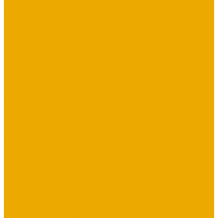
...
Книги
Богословие
Справочники, Учебные пособия
Служение в церкви
Душепопечение
Для молодежи
Об Израиле
Взаимоотношения, Cемья
Воспитание детей
Молитва, пост, исповедание
Финансы, Бизнес, Успех
Здоровье, исцеление, чудеса
Проповеди, пророчества, лекции
Художественная литература
Библии
Детская литература
Сувенирная продукция
Блокноты, тетради
Браслеты
Брелоки, ключницы