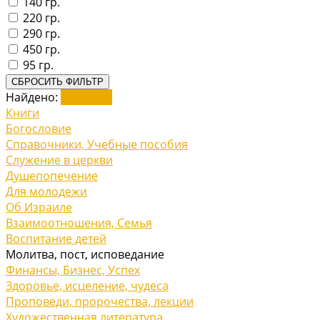
140 гр.
220 гр.
290 гр.
450 гр.
95 гр.
СБРОСИТЬ ФИЛЬТР
Найдено:
Показать
Книги
Богословие
Справочники, Учебные пособия
Служение в церкви
Душепопечение
Для молодежи
Об Израиле
Взаимоотношения, Cемья
Воспитание детей
Молитва, пост, исповедание
Финансы, Бизнес, Успех
Здоровье, исцеление, чудеса
Проповеди, пророчества, лекции
Художественная литература