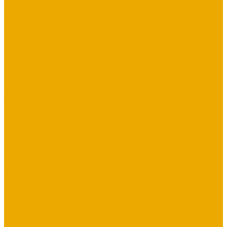
Библии
Детская литература
Сувенирная продукция
Блокноты, тетради
Браслеты
Брелоки, ключницы
Диски
Значки
Мерч
Наклейки
Панно
Прочее
Наше издательство
Распродажа
...
Книги
Богословие
Справочники, Учебные пособия
Служение в церкви
Душепопечение