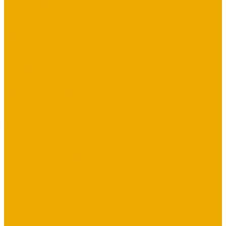
Для молодежи
Об Израиле
Взаимоотношения, Cемья
Воспитание детей
Молитва, пост, исповедание
Финансы, Бизнес, Успех
Здоровье, исцеление, чудеса
Проповеди, пророчества, лекции
Художественная литература
Библии
Детская литература
Сувенирная продукция
Блокноты, тетради
Браслеты
Брелоки, ключницы
Диски
Значки
Мерч
Наклейки
Панно
Прочее