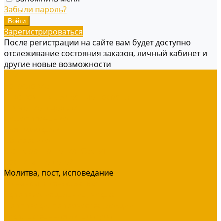
Забыли пароль?
Зарегистрироваться
После регистрации на сайте вам будет доступно
отслеживание состояния заказов, личный кабинет и
другие новые возможности
Книги
Богословие
Справочники, Учебные пособия
Служение в церкви
Душепопечение
Для молодежи
Об Израиле
Взаимоотношения, Cемья
Воспитание детей
Молитва, пост, исповедание
Финансы, Бизнес, Успех
Здоровье, исцеление, чудеса
Проповеди, пророчества, лекции
Художественная литература