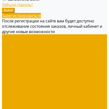
Забыли пароль?
Зарегистрироваться
После регистрации на сайте вам будет доступно
отслеживание состояния заказов, личный кабинет и
другие новые возможности
...
Книги
Богословие
Справочники, Учебные пособия
Служение в церкви
Душепопечение
Для молодежи
Об Израиле
Взаимоотношения, Cемья
Воспитание детей
Молитва, пост, исповедание
Финансы, Бизнес, Успех
Здоровье, исцеление, чудеса
Проповеди, пророчества, лекции