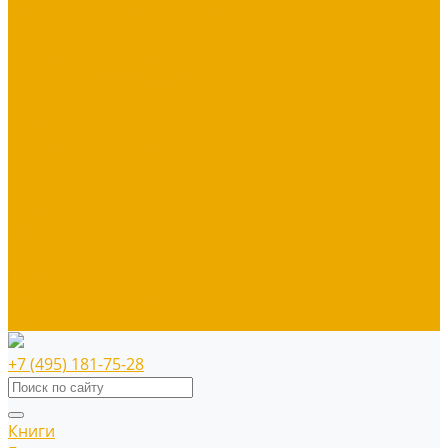
Художественная литература
Библии
Детская литература
Сувенирная продукция
Блокноты, тетради
Браслеты
Брелоки, ключницы
Диски
Значки
Мерч
Наклейки
Панно
Прочее
Наше издательство
Распродажа
+7 (495) 181-75-28
Книги