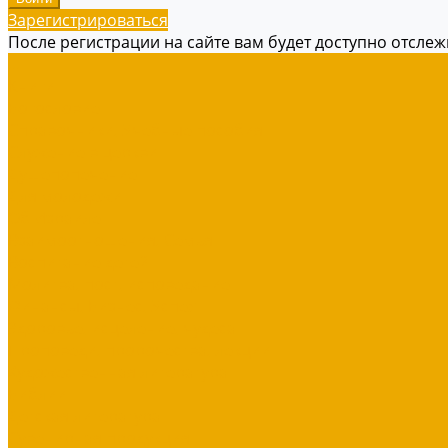
Зарегистрироваться
После регистрации на сайте вам будет доступно отсле
...
Книги
Богословие
Справочники, Учебные пособия
Служение в церкви
Душепопечение
Для молодежи
Об Израиле
Взаимоотношения, Cемья
Воспитание детей
Молитва, пост, исповедание
Финансы, Бизнес, Успех
Здоровье, исцеление, чудеса
Проповеди, пророчества, лекции
Художественная литература
Библии
Детская литература
Сувенирная продукция