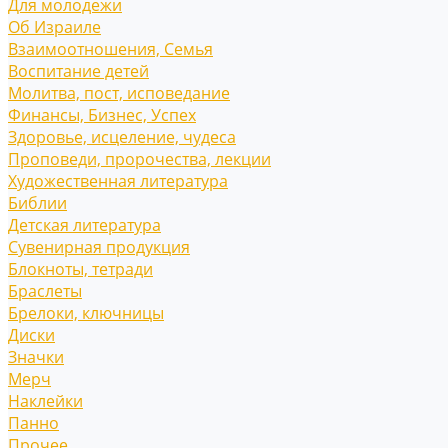
Для молодежи
Об Израиле
Взаимоотношения, Cемья
Воспитание детей
Молитва, пост, исповедание
Финансы, Бизнес, Успех
Здоровье, исцеление, чудеса
Проповеди, пророчества, лекции
Художественная литература
Библии
Детская литература
Сувенирная продукция
Блокноты, тетради
Браслеты
Брелоки, ключницы
Диски
Значки
Мерч
Наклейки
Панно
Прочее