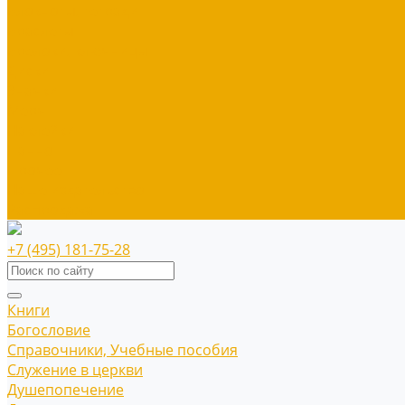
Блокноты, тетради
Браслеты
Брелоки, ключницы
Диски
Значки
Мерч
Наклейки
Панно
Прочее
Наше издательство
Распродажа
+7 (495) 181-75-28
Книги
Богословие
Справочники, Учебные пособия
Служение в церкви
Душепопечение