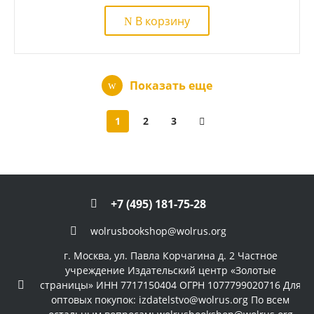
В корзину
Показать еще
1
2
3
+7 (495) 181-75-28
wolrusbookshop@wolrus.org
г. Москва, ул. Павла Корчагина д. 2 Частное
учреждение Издательский центр «Золотые
страницы» ИНН 7717150404 ОГРН 1077799020716 Для
оптовых покупок: izdatelstvo@wolrus.org По всем