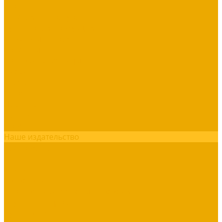
Библии
Детская литература
Сувенирная продукция
Блокноты, тетради
Браслеты
Брелоки, ключницы
Диски
Значки
Мерч
Наклейки
Панно
Прочее
Наше издательство
Распродажа
...
Книги
Богословие
Справочники, Учебные пособия
Служение в церкви
Душепопечение