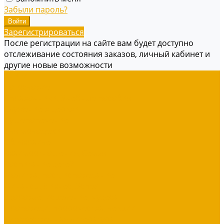
Забыли пароль?
Зарегистрироваться
После регистрации на сайте вам будет доступно
отслеживание состояния заказов, личный кабинет и
другие новые возможности
Книги
Богословие
Справочники, Учебные пособия
Служение в церкви
Душепопечение
Для молодежи
Об Израиле
Взаимоотношения, Cемья
Воспитание детей
Молитва, пост, исповедание
Финансы, Бизнес, Успех
Здоровье, исцеление, чудеса
Проповеди, пророчества, лекции
Художественная литература