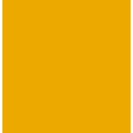
Для молодежи
Об Израиле
Взаимоотношения, Cемья
Воспитание детей
Молитва, пост, исповедание
Финансы, Бизнес, Успех
Здоровье, исцеление, чудеса
Проповеди, пророчества, лекции
Художественная литература
Библии
Детская литература
Сувенирная продукция
Блокноты, тетради
Браслеты
Брелоки, ключницы
Диски
Значки
Мерч
Наклейки
Панно
Прочее