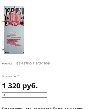
‹
›
Артикул:
ISBN 978-5-91943-116-9
В наличии: 28
1 320 руб.
‹
›
Подростки - это не просто будущее церкви.