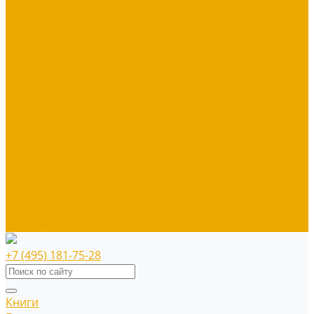
Художественная литература
Библии
Детская литература
Сувенирная продукция
Блокноты, тетради
Браслеты
Брелоки, ключницы
Диски
Значки
Мерч
Наклейки
Панно
Прочее
Наше издательство
Распродажа
+7 (495) 181-75-28
Книги