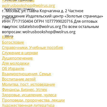
+7 (495) 181-75-28
wolrusbookshop@wolrus.org
Количество страниц
г. Москва, ул. Павла Корчагина д. 2 Частное
учреждение Издательский центр «Золотые страницы»
238 стр
ИНН 7717150404 ОГРН 1077799020716 Для оптовых
покупок: izdatelstvo@wolrus.org По всем остальным
Вес
вопросам: wolrusbookshop@wolrus.org
380 гр
Книги
Богословие
Справочники, Учебные пособия
Служение в церкви
Душепопечение
Для молодежи
Об Израиле
Взаимоотношения, Cемья
Воспитание детей
Молитва, пост, исповедание
Финансы, Бизнес, Успех
Здоровье, исцеление, чудеса
Проповеди, пророчества, лекции
Художественная литература