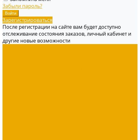
Забыли пароль?
Зарегистрироваться
После регистрации на сайте вам будет доступно
отслеживание состояния заказов, личный кабинет и
другие новые возможности
...
Книги
Богословие
Справочники, Учебные пособия
Служение в церкви
Душепопечение
Для молодежи
Об Израиле
Взаимоотношения, Cемья
Воспитание детей
Молитва, пост, исповедание
Финансы, Бизнес, Успех
Здоровье, исцеление, чудеса
Проповеди, пророчества, лекции