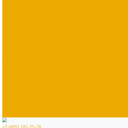
Молитва, пост, исповедание
Финансы, Бизнес, Успех
Здоровье, исцеление, чудеса
Проповеди, пророчества, лекции
Художественная литература
Библии
Детская литература
Сувенирная продукция
Блокноты, тетради
Браслеты
Брелоки, ключницы
Диски
Значки
Мерч
Наклейки
Панно
Прочее
Наше издательство
Распродажа
+7 (495) 181-75-28