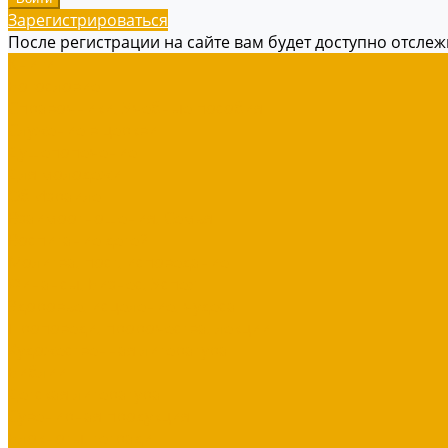
Зарегистрироваться
После регистрации на сайте вам будет доступно отсле
Книги
Богословие
Справочники, Учебные пособия
Служение в церкви
Душепопечение
Для молодежи
Об Израиле
Взаимоотношения, Cемья
Воспитание детей
Молитва, пост, исповедание
Финансы, Бизнес, Успех
Здоровье, исцеление, чудеса
Проповеди, пророчества, лекции
Художественная литература
Библии
Детская литература
Сувенирная продукция
Блокноты, тетради