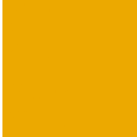
Браслеты
Брелоки, ключницы
Диски
Значки
Мерч
Наклейки
Панно
Прочее
Наше издательство
Распродажа
...
Книги
Богословие
Справочники, Учебные пособия
Служение в церкви
Душепопечение
Для молодежи
Об Израиле
Взаимоотношения, Cемья
Воспитание детей